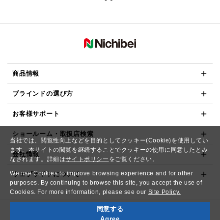
商品情報
ブラインドの選び方
お客様サポート
ショールーム・取扱店検索
当社では、閲覧性向上などを目的としてクッキー(Cookie)を使用してい
ます。本サイトの閲覧を継続することでクッキーの使用に同意したとみ
会社情報
なされます。詳細は
サイトポリシー
をご覧ください。
We use Cookies to improve browsing experience and for other
ウェブサイトについて
purposes. By continuing to browse this site, you accept the use of
Cookies. For more information, please see our
Site Policy.
同意する
Copyright© NICHIBEI CO.,LTD. All Rights Reserved.
Agree