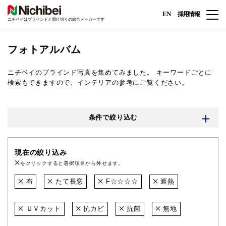
EN
採用情報
ニチベイはブラインドと間仕切りの総合メーカーです
フォトアルバム
ニチベイのブラインド写真を集めてみました。
キーワードごとに
検索もできますので、インテリアの参考にご覧ください。
条件で絞り込む
現在の絞り込み
をクリックすると選択項目から外せます。
布
たて長窓
F☆☆☆☆
遮熱
ＵＶカット
抗カビ
抗菌
無地