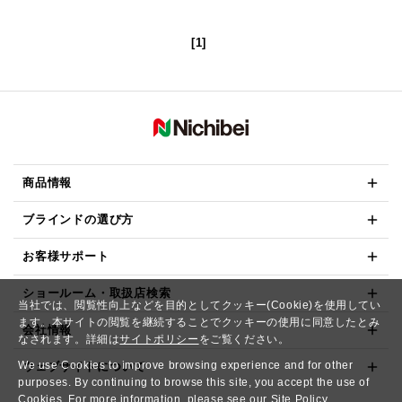
[1]
商品情報
ブラインドの選び方
お客様サポート
ショールーム・取扱店検索
当社では、閲覧性向上などを目的としてクッキー(Cookie)を使用してい
ます。本サイトの閲覧を継続することでクッキーの使用に同意したとみ
会社情報
なされます。詳細は
サイトポリシー
をご覧ください。
We use Cookies to improve browsing experience and for other
ウェブサイトについて
purposes. By continuing to browse this site, you accept the use of
Cookies. For more information, please see our
Site Policy.