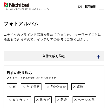
EN
採用情報
ニチベイはブラインドと間仕切りの総合メーカーです
フォトアルバム
ニチベイのブラインド写真を集めてみました。
キーワードごとに
検索もできますので、インテリアの参考にご覧ください。
条件で絞り込む
現在の絞り込み
をクリックすると選択項目から外せます。
布
たて長窓
F☆☆☆☆
遮熱
ＵＶカット
抗カビ
防炎
ベージュ系