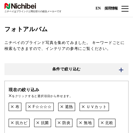
EN
採用情報
ニチベイはブラインドと間仕切りの総合メーカーです
フォトアルバム
ニチベイのブラインド写真を集めてみました。
キーワードごとに
検索もできますので、インテリアの参考にご覧ください。
条件で絞り込む
現在の絞り込み
をクリックすると選択項目から外せます。
布
F☆☆☆☆
遮熱
ＵＶカット
抗カビ
抗菌
防炎
無地
北欧