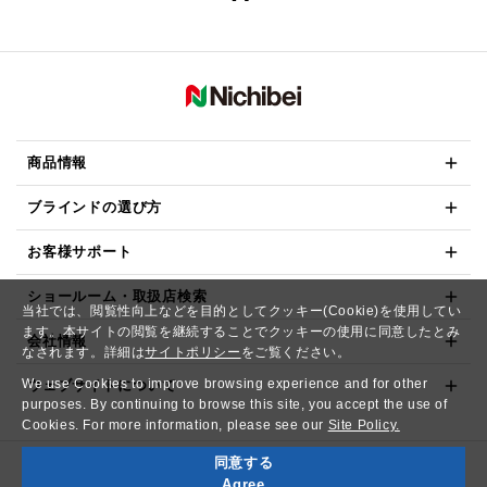
商品情報
ブラインドの選び方
お客様サポート
ショールーム・取扱店検索
当社では、閲覧性向上などを目的としてクッキー(Cookie)を使用してい
ます。本サイトの閲覧を継続することでクッキーの使用に同意したとみ
会社情報
なされます。詳細は
サイトポリシー
をご覧ください。
We use Cookies to improve browsing experience and for other
ウェブサイトについて
purposes. By continuing to browse this site, you accept the use of
Cookies. For more information, please see our
Site Policy.
同意する
Copyright© NICHIBEI CO.,LTD. All Rights Reserved.
Agree