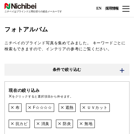
EN
採用情報
ニチベイはブラインドと間仕切りの総合メーカーです
フォトアルバム
ニチベイのブラインド写真を集めてみました。
キーワードごとに
検索もできますので、インテリアの参考にご覧ください。
条件で絞り込む
現在の絞り込み
をクリックすると選択項目から外せます。
布
F☆☆☆☆
遮熱
ＵＶカット
抗カビ
消臭
防炎
無地