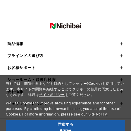
商品情報
ブラインドの選び方
お客様サポート
ショールーム・取扱店検索
当社では、閲覧性向上などを目的としてクッキー(Cookie)を使用してい
ます。本サイトの閲覧を継続することでクッキーの使用に同意したとみ
会社情報
なされます。詳細は
サイトポリシー
をご覧ください。
We use Cookies to improve browsing experience and for other
ウェブサイトについて
purposes. By continuing to browse this site, you accept the use of
Cookies. For more information, please see our
Site Policy.
同意する
Copyright© NICHIBEI CO.,LTD. All Rights Reserved.
Agree