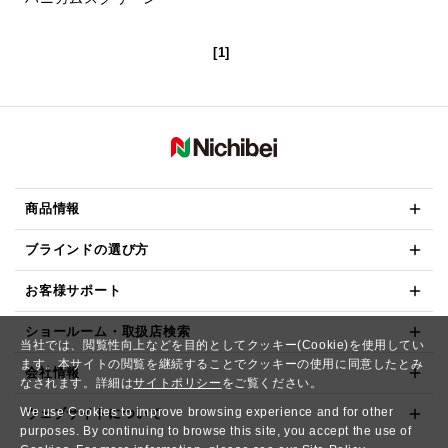
[1]
商品情報
ブラインドの選び方
お客様サポート
ショールーム・取扱店検索
当社では、閲覧性向上などを目的としてクッキー(Cookie)を使用してい
ます。本サイトの閲覧を継続することでクッキーの使用に同意したとみ
会社情報
なされます。詳細は
サイトポリシー
をご覧ください。
We use Cookies to improve browsing experience and for other
ウェブサイトについて
purposes. By continuing to browse this site, you accept the use of