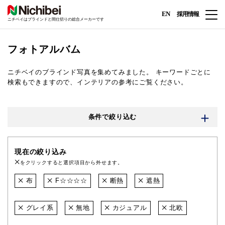
EN
採用情報
ニチベイはブラインドと間仕切りの総合メーカーです
フォトアルバム
ニチベイのブラインド写真を集めてみました。
キーワードごとに
検索もできますので、インテリアの参考にご覧ください。
条件で絞り込む
現在の絞り込み
をクリックすると選択項目から外せます。
布
F☆☆☆☆
断熱
遮熱
グレイ系
無地
カジュアル
北欧