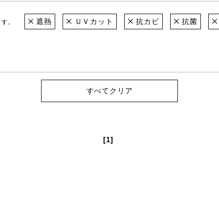
遮熱
ＵＶカット
抗カビ
抗菌
ます。
すべてクリア
[1]