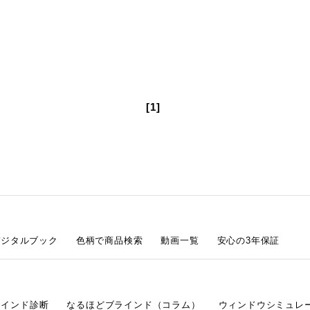
[1]
デジタルブック
色柄で商品検索
動画一覧
安心の3年保証
ラインド診断
なるほどブラインド（コラム）
ウィンドウシミュレ