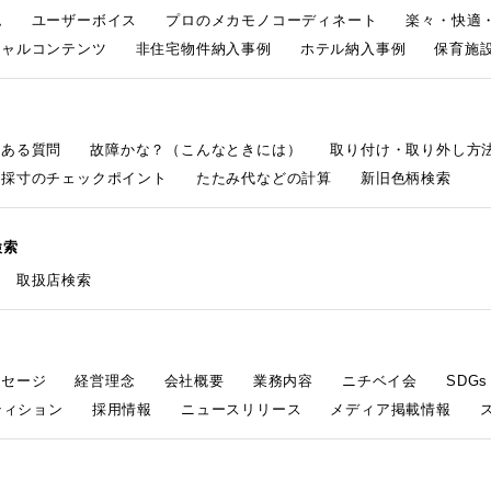
ム
ユーザーボイス
プロのメカモノコーディネート
楽々・快適
シャルコンテンツ
非住宅物件納入事例
ホテル納入事例
保育施設
くある質問
故障かな？（こんなときには）
取り付け・取り外し方
採寸のチェックポイント
たたみ代などの計算
新旧色柄検索
検索
取扱店検索
ッセージ
経営理念
会社概要
業務内容
ニチベイ会
SDG
ティション
採用情報
ニュースリリース
メディア掲載情報