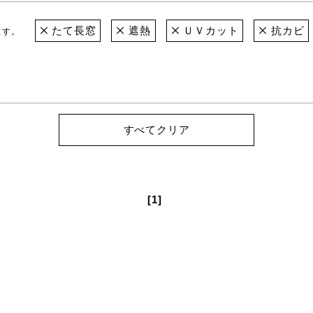
たて長窓
遮熱
ＵＶカット
抗カビ
ます。
すべてクリア
[1]