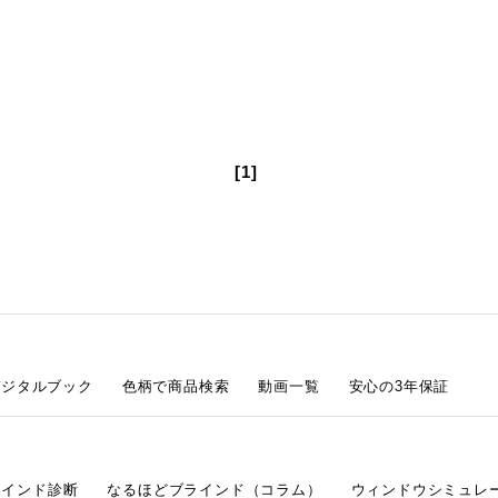
[1]
デジタルブック
色柄で商品検索
動画一覧
安心の3年保証
ラインド診断
なるほどブラインド（コラム）
ウィンドウシミュレ