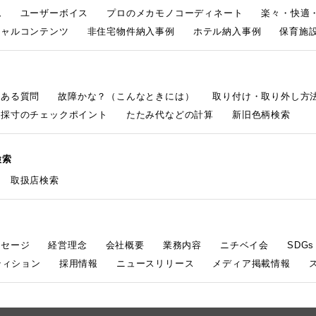
ム
ユーザーボイス
プロのメカモノコーディネート
楽々・快適
シャルコンテンツ
非住宅物件納入事例
ホテル納入事例
保育施設
くある質問
故障かな？（こんなときには）
取り付け・取り外し方
採寸のチェックポイント
たたみ代などの計算
新旧色柄検索
検索
取扱店検索
ッセージ
経営理念
会社概要
業務内容
ニチベイ会
SDG
ティション
採用情報
ニュースリリース
メディア掲載情報