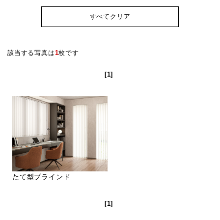
すべてクリア
該当する写真は
1
枚です
[1]
たて型ブラインド
[1]