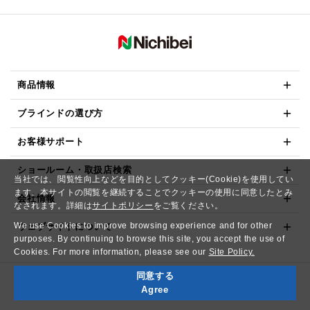
商品情報
ブラインドの選び方
お客様サポート
ショールーム・取扱店検索
当社では、閲覧性向上などを目的としてクッキー(Cookie)を使用してい
ます。本サイトの閲覧を継続することでクッキーの使用に同意したとみ
会社情報
なされます。詳細は
サイトポリシー
をご覧ください。
We use Cookies to improve browsing experience and for other
ウェブサイトについて
purposes. By continuing to browse this site, you accept the use of
Cookies. For more information, please see our
Site Policy.
同意する
Copyright© NICHIBEI CO.,LTD. All Rights Reserved.
Agree