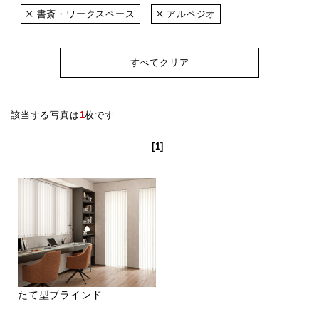
書斎・ワークスペース
アルペジオ
すべてクリア
該当する写真は
1
枚です
[1]
たて型ブラインド