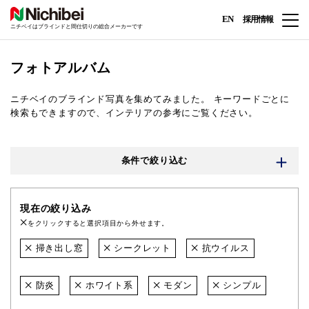
EN
採用情報
ニチベイはブラインドと間仕切りの総合メーカーです
フォトアルバム
ニチベイのブラインド写真を集めてみました。
キーワードごとに
検索もできますので、インテリアの参考にご覧ください。
条件で絞り込む
現在の絞り込み
をクリックすると選択項目から外せます。
掃き出し窓
シークレット
抗ウイルス
防炎
ホワイト系
モダン
シンプル