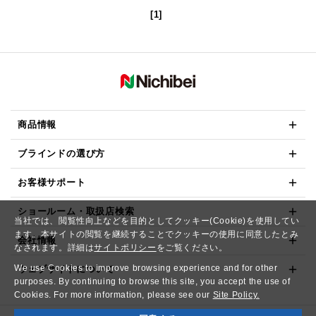
[1]
商品情報
ブラインドの選び方
お客様サポート
ショールーム・取扱店検索
当社では、閲覧性向上などを目的としてクッキー(Cookie)を使用してい
ます。本サイトの閲覧を継続することでクッキーの使用に同意したとみ
会社情報
なされます。詳細は
サイトポリシー
をご覧ください。
We use Cookies to improve browsing experience and for other
ウェブサイトについて
purposes. By continuing to browse this site, you accept the use of
Cookies. For more information, please see our
Site Policy.