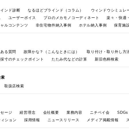
ラインド診断
なるほどブラインド（コラム）
ウィンドウシミュレ
ム
ユーザーボイス
プロのメカモノコーディネート
楽々・快適
シャルコンテンツ
非住宅物件納入事例
ホテル納入事例
保育施設
くある質問
故障かな？（こんなときには）
取り付け・取り外し方
採寸のチェックポイント
たたみ代などの計算
新旧色柄検索
検索
取扱店検索
ッセージ
経営理念
会社概要
業務内容
ニチベイ会
SDG
ティション
採用情報
ニュースリリース
メディア掲載情報