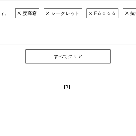
腰高窓
シークレット
F☆☆☆☆
抗
ます。
すべてクリア
[1]