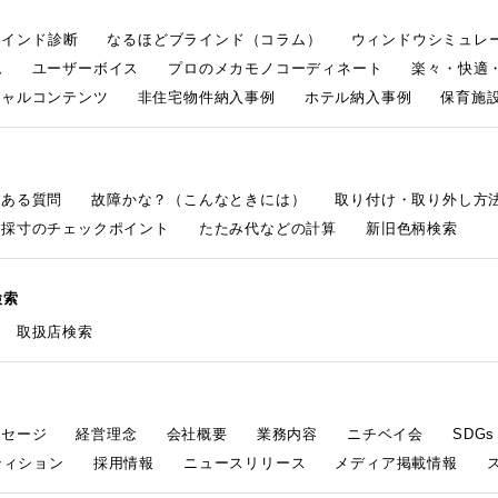
ラインド診断
なるほどブラインド（コラム）
ウィンドウシミュレ
ム
ユーザーボイス
プロのメカモノコーディネート
楽々・快適
シャルコンテンツ
非住宅物件納入事例
ホテル納入事例
保育施設
くある質問
故障かな？（こんなときには）
取り付け・取り外し方
採寸のチェックポイント
たたみ代などの計算
新旧色柄検索
検索
取扱店検索
ッセージ
経営理念
会社概要
業務内容
ニチベイ会
SDG
ティション
採用情報
ニュースリリース
メディア掲載情報