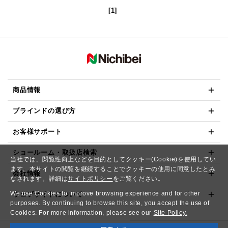
[1]
商品情報
ブラインドの選び方
お客様サポート
ショールーム・取扱店検索
当社では、閲覧性向上などを目的としてクッキー(Cookie)を使用してい
ます。本サイトの閲覧を継続することでクッキーの使用に同意したとみ
会社情報
なされます。詳細は
サイトポリシー
をご覧ください。
We use Cookies to improve browsing experience and for other
ウェブサイトについて
purposes. By continuing to browse this site, you accept the use of
Cookies. For more information, please see our
Site Policy.