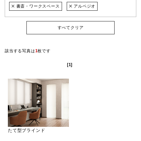
書斎・ワークスペース
アルペジオ
すべてクリア
該当する写真は
1
枚です
[1]
たて型ブラインド