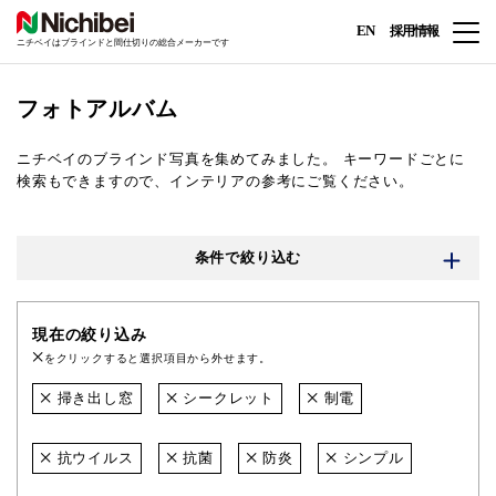
EN
採用情報
ニチベイはブラインドと間仕切りの総合メーカーです
フォトアルバム
ニチベイのブラインド写真を集めてみました。
キーワードごとに
検索もできますので、インテリアの参考にご覧ください。
条件で絞り込む
現在の絞り込み
をクリックすると選択項目から外せます。
掃き出し窓
シークレット
制電
抗ウイルス
抗菌
防炎
シンプル