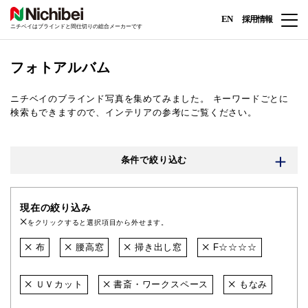
EN
採用情報
ニチベイはブラインドと間仕切りの総合メーカーです
フォトアルバム
ニチベイのブラインド写真を集めてみました。
キーワードごとに
検索もできますので、インテリアの参考にご覧ください。
条件で絞り込む
現在の絞り込み
をクリックすると選択項目から外せます。
布
腰高窓
掃き出し窓
F☆☆☆☆
ＵＶカット
書斎・ワークスペース
もなみ