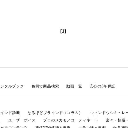
[1]
デジタルブック
色柄で商品検索
動画一覧
安心の3年保証
ラインド診断
なるほどブラインド（コラム）
ウィンドウシミュレ
ム
ユーザーボイス
プロのメカモノコーディネート
楽々・快適
シャルコンテンツ
非住宅物件納入事例
ホテル納入事例
保育施設