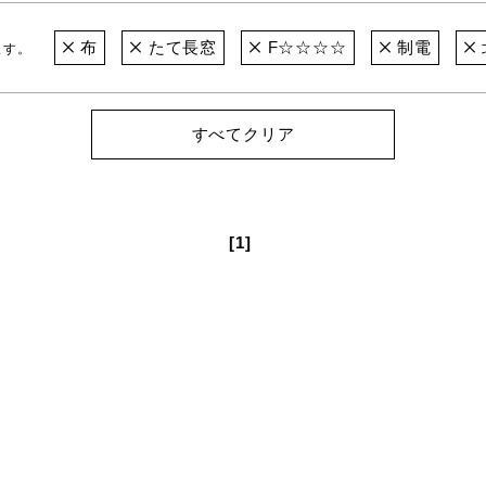
布
たて長窓
F☆☆☆☆
制電
ます。
すべてクリア
[1]