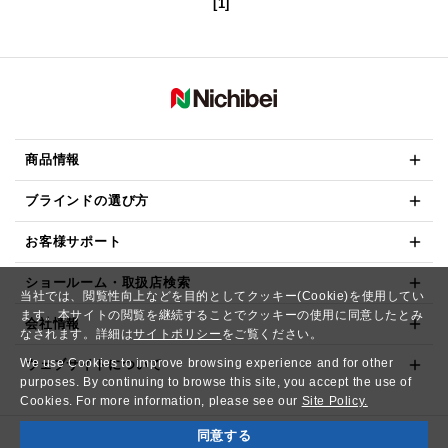
[1]
商品情報
ブラインドの選び方
お客様サポート
ショールーム・取扱店検索
当社では、閲覧性向上などを目的としてクッキー(Cookie)を使用してい
ます。本サイトの閲覧を継続することでクッキーの使用に同意したとみ
会社情報
なされます。詳細は
サイトポリシー
をご覧ください。
We use Cookies to improve browsing experience and for other
ウェブサイトについて
purposes. By continuing to browse this site, you accept the use of
Cookies. For more information, please see our
Site Policy.
同意する
Copyright© NICHIBEI CO.,LTD. All Rights Reserved.