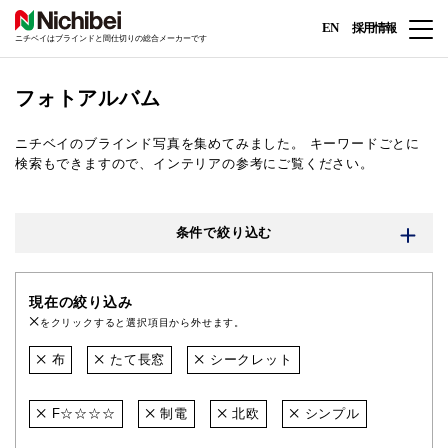
EN
採用情報
ニチベイはブラインドと間仕切りの総合メーカーです
フォトアルバム
ニチベイのブラインド写真を集めてみました。
キーワードごとに
検索もできますので、インテリアの参考にご覧ください。
条件で絞り込む
現在の絞り込み
をクリックすると選択項目から外せます。
布
たて長窓
シークレット
F☆☆☆☆
制電
北欧
シンプル