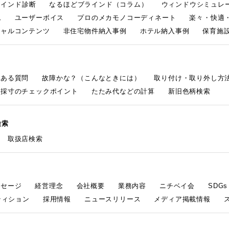
ラインド診断
なるほどブラインド（コラム）
ウィンドウシミュレ
ム
ユーザーボイス
プロのメカモノコーディネート
楽々・快適
シャルコンテンツ
非住宅物件納入事例
ホテル納入事例
保育施設
くある質問
故障かな？（こんなときには）
取り付け・取り外し方
採寸のチェックポイント
たたみ代などの計算
新旧色柄検索
検索
取扱店検索
ッセージ
経営理念
会社概要
業務内容
ニチベイ会
SDG
ティション
採用情報
ニュースリリース
メディア掲載情報