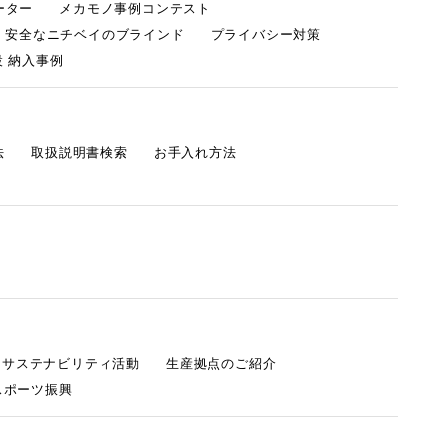
ーター
メカモノ事例コンテスト
・安全なニチベイのブラインド
プライバシー対策
 納入事例
法
取扱説明書検索
お手入れ方法
s サステナビリティ活動
生産拠点のご紹介
スポーツ振興