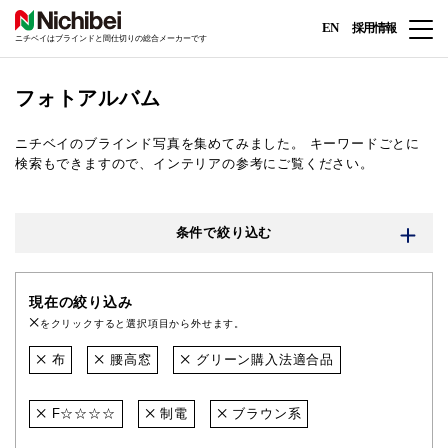
EN
採用情報
ニチベイはブラインドと間仕切りの総合メーカーです
フォトアルバム
ニチベイのブラインド写真を集めてみました。
キーワードごとに
検索もできますので、インテリアの参考にご覧ください。
条件で絞り込む
現在の絞り込み
をクリックすると選択項目から外せます。
布
腰高窓
グリーン購入法適合品
F☆☆☆☆
制電
ブラウン系