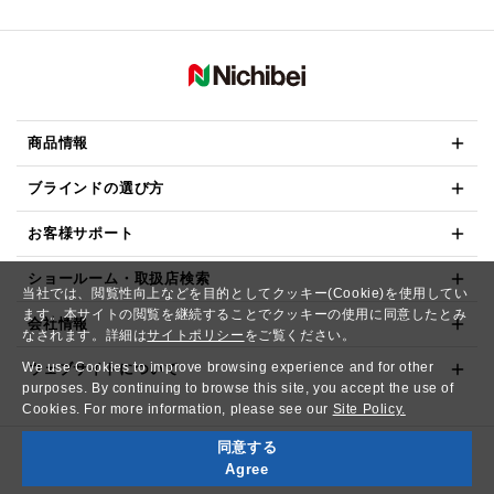
商品情報
ブラインドの選び方
お客様サポート
ショールーム・取扱店検索
当社では、閲覧性向上などを目的としてクッキー(Cookie)を使用してい
ます。本サイトの閲覧を継続することでクッキーの使用に同意したとみ
会社情報
なされます。詳細は
サイトポリシー
をご覧ください。
We use Cookies to improve browsing experience and for other
ウェブサイトについて
purposes. By continuing to browse this site, you accept the use of
Cookies. For more information, please see our
Site Policy.
同意する
Copyright© NICHIBEI CO.,LTD. All Rights Reserved.
Agree