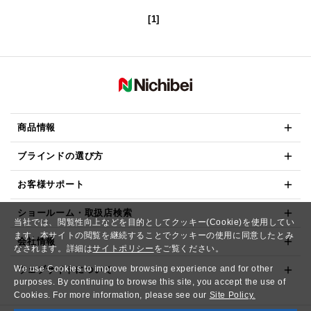
[1]
商品情報
ブラインドの選び方
お客様サポート
ショールーム・取扱店検索
当社では、閲覧性向上などを目的としてクッキー(Cookie)を使用してい
ます。本サイトの閲覧を継続することでクッキーの使用に同意したとみ
会社情報
なされます。詳細は
サイトポリシー
をご覧ください。
We use Cookies to improve browsing experience and for other
ウェブサイトについて
purposes. By continuing to browse this site, you accept the use of
Cookies. For more information, please see our
Site Policy.