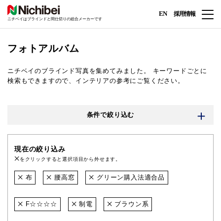
EN
採用情報
ニチベイはブラインドと間仕切りの総合メーカーです
フォトアルバム
ニチベイのブラインド写真を集めてみました。
キーワードごとに
検索もできますので、インテリアの参考にご覧ください。
条件で絞り込む
現在の絞り込み
をクリックすると選択項目から外せます。
布
腰高窓
グリーン購入法適合品
F☆☆☆☆
制電
ブラウン系