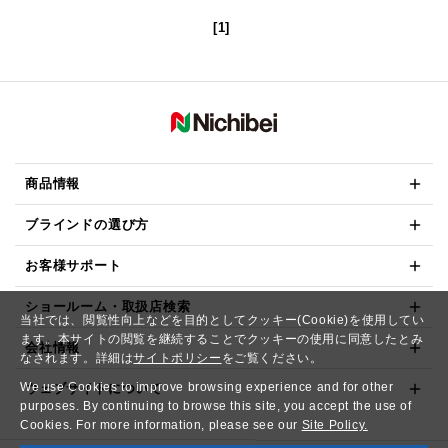
[1]
商品情報
ブラインドの選び方
お客様サポート
ショールーム・取扱店検索
当社では、閲覧性向上などを目的としてクッキー(Cookie)を使用してい
ます。本サイトの閲覧を継続することでクッキーの使用に同意したとみ
会社情報
なされます。詳細は
サイトポリシー
をご覧ください。
We use Cookies to improve browsing experience and for other
ウェブサイトについて
purposes. By continuing to browse this site, you accept the use of
Cookies. For more information, please see our
Site Policy.