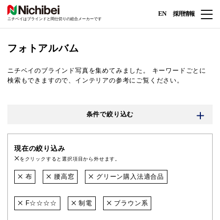
EN
採用情報
ニチベイはブラインドと間仕切りの総合メーカーです
フォトアルバム
ニチベイのブラインド写真を集めてみました。
キーワードごとに
検索もできますので、インテリアの参考にご覧ください。
条件で絞り込む
現在の絞り込み
をクリックすると選択項目から外せます。
布
腰高窓
グリーン購入法適合品
F☆☆☆☆
制電
ブラウン系