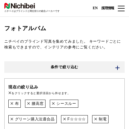
EN
採用情報
ニチベイはブラインドと間仕切りの総合メーカーです
フォトアルバム
ニチベイのブラインド写真を集めてみました。
キーワードごとに
検索もできますので、インテリアの参考にご覧ください。
条件で絞り込む
現在の絞り込み
をクリックすると選択項目から外せます。
布
腰高窓
シースルー
グリーン購入法適合品
F☆☆☆☆
制電