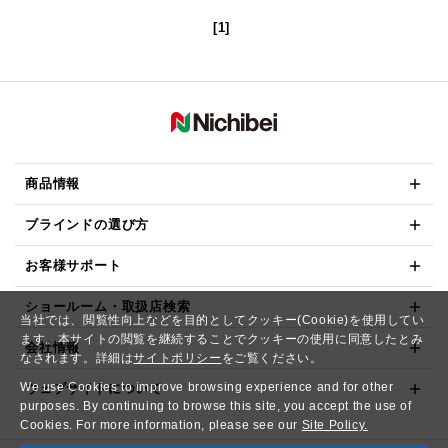
[1]
商品情報
ブラインドの選び方
お客様サポート
ショールーム・取扱店検索
当社では、閲覧性向上などを目的としてクッキー(Cookie)を使用してい
ます。本サイトの閲覧を継続することでクッキーの使用に同意したとみ
会社情報
なされます。詳細は
サイトポリシー
をご覧ください。
We use Cookies to improve browsing experience and for other
ウェブサイトについて
purposes. By continuing to browse this site, you accept the use of
Cookies. For more information, please see our
Site Policy.