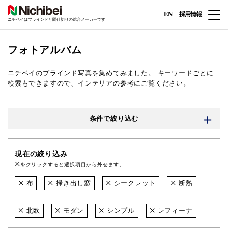
EN
採用情報
ニチベイはブラインドと間仕切りの総合メーカーです
フォトアルバム
ニチベイのブラインド写真を集めてみました。
キーワードごとに
検索もできますので、インテリアの参考にご覧ください。
条件で絞り込む
現在の絞り込み
をクリックすると選択項目から外せます。
布
掃き出し窓
シークレット
断熱
北欧
モダン
シンプル
レフィーナ