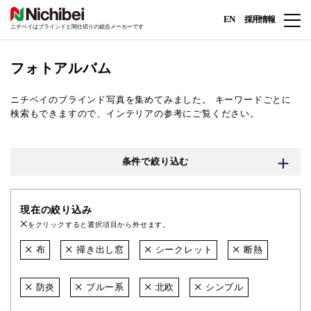
EN
採用情報
ニチベイはブラインドと間仕切りの総合メーカーです
フォトアルバム
ニチベイのブラインド写真を集めてみました。
キーワードごとに
検索もできますので、インテリアの参考にご覧ください。
条件で絞り込む
現在の絞り込み
をクリックすると選択項目から外せます。
布
掃き出し窓
シークレット
断熱
防炎
ブルー系
北欧
シンプル