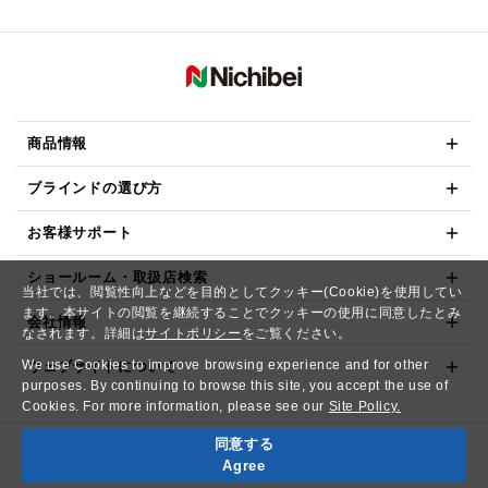
商品情報
ブラインドの選び方
お客様サポート
ショールーム・取扱店検索
当社では、閲覧性向上などを目的としてクッキー(Cookie)を使用してい
ます。本サイトの閲覧を継続することでクッキーの使用に同意したとみ
会社情報
なされます。詳細は
サイトポリシー
をご覧ください。
We use Cookies to improve browsing experience and for other
ウェブサイトについて
purposes. By continuing to browse this site, you accept the use of
Cookies. For more information, please see our
Site Policy.
同意する
Copyright© NICHIBEI CO.,LTD. All Rights Reserved.
Agree