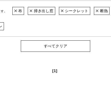
布
掃き出し窓
シークレット
断熱
ます。
ン
すべてクリア
[1]