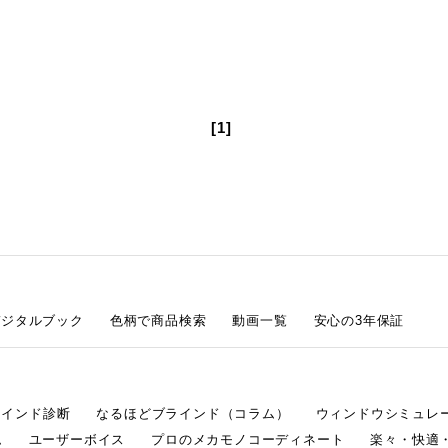
[1]
デジタルブック
色柄で商品検索
動画一覧
安心の3年保証
ラインド診断
なるほどブラインド（コラム）
ウィンドウシミュレ
ム
ユーザーボイス
プロのメカモノコーディネート
楽々・快適