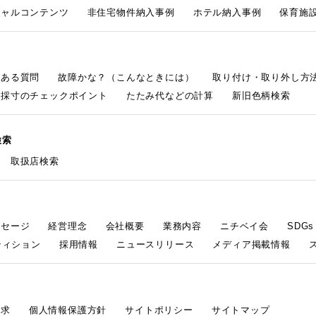
シャルコンテンツ
非住宅物件納入事例
ホテル納入事例
保育施設
くある質問
故障かな？（こんなときには）
取り付け・取り外し方
採寸のチェックポイント
たたみ代などの計算
新旧色柄検索
検索
取扱店検索
ッセージ
経営理念
会社概要
業務内容
ニチベイ会
SDG
ティション
採用情報
ニュースリリース
メディア掲載情報
請求
個人情報保護方針
サイトポリシー
サイトマップ