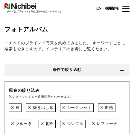
EN
採用情報
ニチベイはブラインドと間仕切りの総合メーカーです
フォトアルバム
ニチベイのブラインド写真を集めてみました。
キーワードごとに
検索もできますので、インテリアの参考にご覧ください。
条件で絞り込む
現在の絞り込み
をクリックすると選択項目から外せます。
布
掃き出し窓
シークレット
断熱
ブルー系
北欧
シンプル
レフィーナ