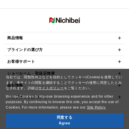
商品情報
ブラインドの選び方
お客様サポート
ショールーム・取扱店検索
当社では、閲覧性向上などを目的としてクッキー(Cookie)を使用してい
ます。本サイトの閲覧を継続することでクッキーの使用に同意したとみ
会社情報
なされます。詳細は
サイトポリシー
をご覧ください。
We use Cookies to improve browsing experience and for other
ウェブサイトについて
purposes. By continuing to browse this site, you accept the use of
Cookies. For more information, please see our
Site Policy.
同意する
Copyright© NICHIBEI CO.,LTD. All Rights Reserved.
Agree