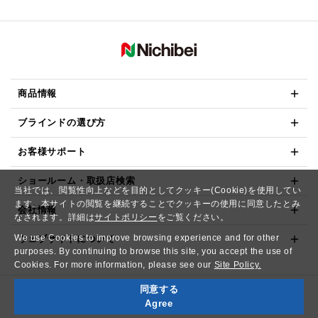
商品情報
ブラインドの選び方
お客様サポート
ショールーム・取扱店検索
当社では、閲覧性向上などを目的としてクッキー(Cookie)を使用してい
ます。本サイトの閲覧を継続することでクッキーの使用に同意したとみ
会社情報
なされます。詳細は
サイトポリシー
をご覧ください。
We use Cookies to improve browsing experience and for other
ウェブサイトについて
purposes. By continuing to browse this site, you accept the use of
Cookies. For more information, please see our
Site Policy.
同意する
Copyright© NICHIBEI CO.,LTD. All Rights Reserved.
Agree