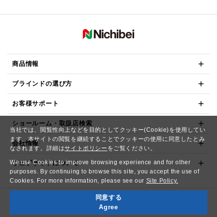
商品情報
ブラインドの選び方
お客様サポート
ショールーム・取扱店検索
当社では、閲覧性向上などを目的としてクッキー(Cookie)を使用してい
ます。本サイトの閲覧を継続することでクッキーの使用に同意したとみ
会社情報
なされます。詳細は
サイトポリシー
をご覧ください。
We use Cookies to improve browsing experience and for other
ウェブサイトについて
purposes. By continuing to browse this site, you accept the use of
Cookies. For more information, please see our
Site Policy.
同意する
Copyright© NICHIBEI CO.,LTD. All Rights Reserved.
Agree