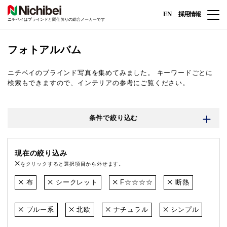
EN
採用情報
ニチベイはブラインドと間仕切りの総合メーカーです
フォトアルバム
ニチベイのブラインド写真を集めてみました。
キーワードごとに
検索もできますので、インテリアの参考にご覧ください。
条件で絞り込む
現在の絞り込み
をクリックすると選択項目から外せます。
布
シークレット
F☆☆☆☆
断熱
ブルー系
北欧
ナチュラル
シンプル