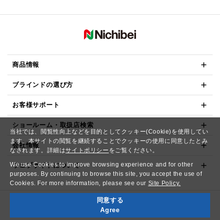
商品情報
ブラインドの選び方
お客様サポート
ショールーム・取扱店検索
当社では、閲覧性向上などを目的としてクッキー(Cookie)を使用してい
ます。本サイトの閲覧を継続することでクッキーの使用に同意したとみ
会社情報
なされます。詳細は
サイトポリシー
をご覧ください。
We use Cookies to improve browsing experience and for other
ウェブサイトについて
purposes. By continuing to browse this site, you accept the use of
Cookies. For more information, please see our
Site Policy.
同意する
Copyright© NICHIBEI CO.,LTD. All Rights Reserved.
Agree