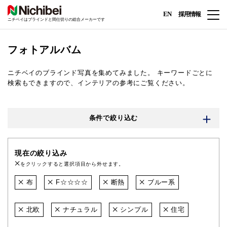
EN
採用情報
ニチベイはブラインドと間仕切りの総合メーカーです
フォトアルバム
ニチベイのブラインド写真を集めてみました。
キーワードごとに
検索もできますので、インテリアの参考にご覧ください。
条件で絞り込む
現在の絞り込み
をクリックすると選択項目から外せます。
布
F☆☆☆☆
断熱
ブルー系
北欧
ナチュラル
シンプル
住宅