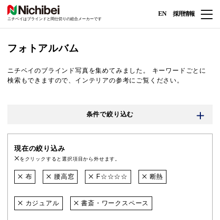
EN
採用情報
ニチベイはブラインドと間仕切りの総合メーカーです
フォトアルバム
ニチベイのブラインド写真を集めてみました。
キーワードごとに
検索もできますので、インテリアの参考にご覧ください。
条件で絞り込む
現在の絞り込み
をクリックすると選択項目から外せます。
布
腰高窓
F☆☆☆☆
断熱
カジュアル
書斎・ワークスペース