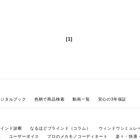
[1]
デジタルブック
色柄で商品検索
動画一覧
安心の3年保証
ラインド診断
なるほどブラインド（コラム）
ウィンドウシミュレ
ム
ユーザーボイス
プロのメカモノコーディネート
楽々・快適