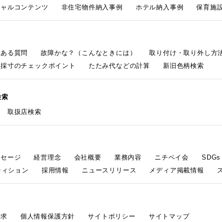
シャルコンテンツ
非住宅物件納入事例
ホテル納入事例
保育施設
くある質問
故障かな？（こんなときには）
取り付け・取り外し方
採寸のチェックポイント
たたみ代などの計算
新旧色柄検索
検索
取扱店検索
ッセージ
経営理念
会社概要
業務内容
ニチベイ会
SDG
ティション
採用情報
ニュースリリース
メディア掲載情報
請求
個人情報保護方針
サイトポリシー
サイトマップ