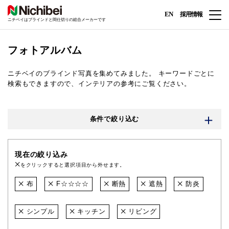
EN
採用情報
ニチベイはブラインドと間仕切りの総合メーカーです
フォトアルバム
ニチベイのブラインド写真を集めてみました。
キーワードごとに
検索もできますので、インテリアの参考にご覧ください。
条件で絞り込む
現在の絞り込み
をクリックすると選択項目から外せます。
布
F☆☆☆☆
断熱
遮熱
防炎
シンプル
キッチン
リビング