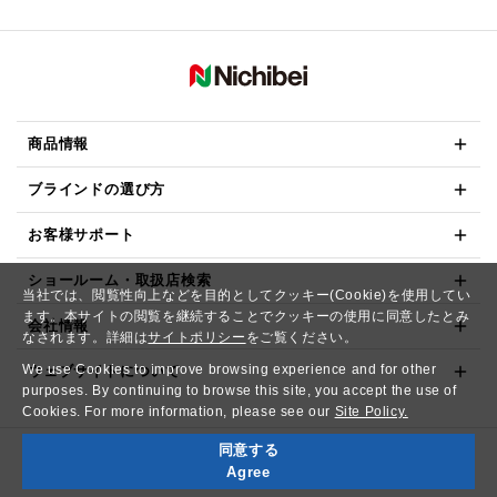
商品情報
ブラインドの選び方
お客様サポート
ショールーム・取扱店検索
当社では、閲覧性向上などを目的としてクッキー(Cookie)を使用してい
ます。本サイトの閲覧を継続することでクッキーの使用に同意したとみ
会社情報
なされます。詳細は
サイトポリシー
をご覧ください。
We use Cookies to improve browsing experience and for other
ウェブサイトについて
purposes. By continuing to browse this site, you accept the use of
Cookies. For more information, please see our
Site Policy.
同意する
Copyright© NICHIBEI CO.,LTD. All Rights Reserved.
Agree