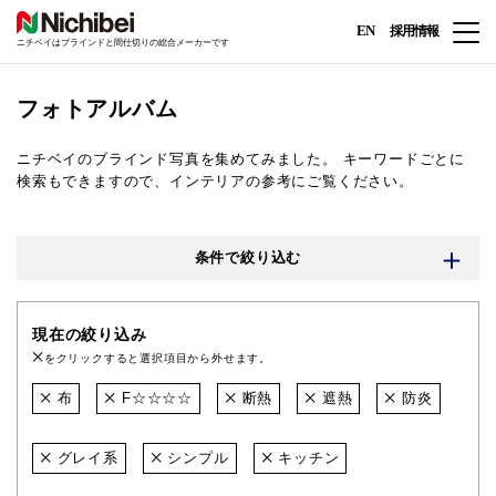
EN
採用情報
ニチベイはブラインドと間仕切りの総合メーカーです
フォトアルバム
ニチベイのブラインド写真を集めてみました。
キーワードごとに
検索もできますので、インテリアの参考にご覧ください。
条件で絞り込む
現在の絞り込み
をクリックすると選択項目から外せます。
布
F☆☆☆☆
断熱
遮熱
防炎
グレイ系
シンプル
キッチン