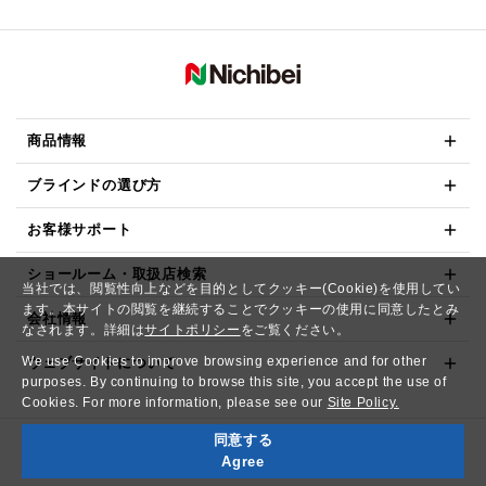
商品情報
ブラインドの選び方
お客様サポート
ショールーム・取扱店検索
当社では、閲覧性向上などを目的としてクッキー(Cookie)を使用してい
ます。本サイトの閲覧を継続することでクッキーの使用に同意したとみ
会社情報
なされます。詳細は
サイトポリシー
をご覧ください。
We use Cookies to improve browsing experience and for other
ウェブサイトについて
purposes. By continuing to browse this site, you accept the use of
Cookies. For more information, please see our
Site Policy.
同意する
Copyright© NICHIBEI CO.,LTD. All Rights Reserved.
Agree