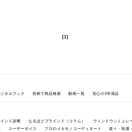
[1]
デジタルブック
色柄で商品検索
動画一覧
安心の3年保証
ラインド診断
なるほどブラインド（コラム）
ウィンドウシミュレ
ム
ユーザーボイス
プロのメカモノコーディネート
楽々・快適