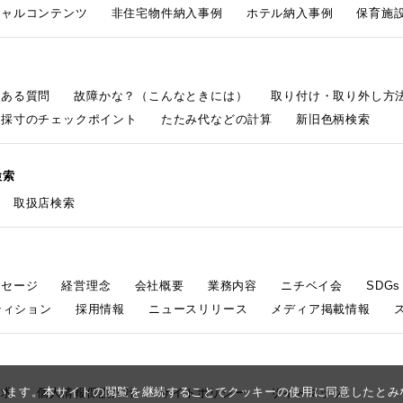
シャルコンテンツ
非住宅物件納入事例
ホテル納入事例
保育施設
くある質問
故障かな？（こんなときには）
取り付け・取り外し方
採寸のチェックポイント
たたみ代などの計算
新旧色柄検索
検索
取扱店検索
ッセージ
経営理念
会社概要
業務内容
ニチベイ会
SDG
ティション
採用情報
ニュースリリース
メディア掲載情報
しています。本サイトの閲覧を継続することでクッキーの使用に同意したと
請求
個人情報保護方針
サイトポリシー
サイトマップ