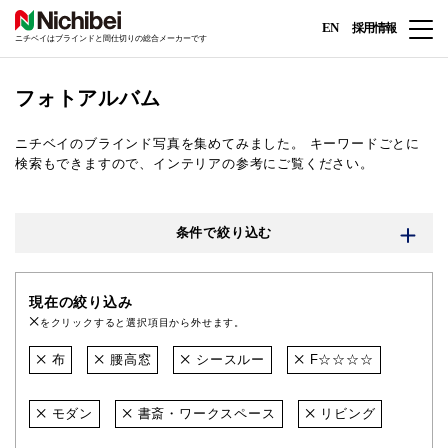
EN
採用情報
ニチベイはブラインドと間仕切りの総合メーカーです
フォトアルバム
ニチベイのブラインド写真を集めてみました。
キーワードごとに
検索もできますので、インテリアの参考にご覧ください。
条件で絞り込む
現在の絞り込み
をクリックすると選択項目から外せます。
布
腰高窓
シースルー
F☆☆☆☆
モダン
書斎・ワークスペース
リビング