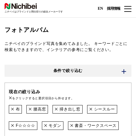
EN
採用情報
ニチベイはブラインドと間仕切りの総合メーカーです
フォトアルバム
ニチベイのブラインド写真を集めてみました。
キーワードごとに
検索もできますので、インテリアの参考にご覧ください。
条件で絞り込む
現在の絞り込み
をクリックすると選択項目から外せます。
布
腰高窓
掃き出し窓
シースルー
F☆☆☆☆
モダン
書斎・ワークスペース