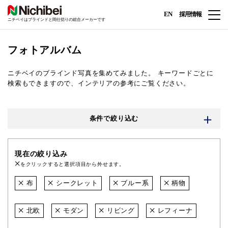
EN
採用情報
ニチベイはブラインドと間仕切りの総合メーカーです
フォトアルバム
ニチベイのブラインド写真を集めてみました。
キーワードごとに
検索もできますので、インテリアの参考にご覧ください。
条件で絞り込む
現在の絞り込み
をクリックすると選択項目から外せます。
布
シークレット
ブルー系
柄物
北欧
モダン
リビング
レフィーナ