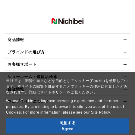
商品情報
ブラインドの選び方
お客様サポート
ショールーム・取扱店検索
当社では、閲覧性向上などを目的としてクッキー(Cookie)を使用してい
ます。本サイトの閲覧を継続することでクッキーの使用に同意したとみ
会社情報
なされます。詳細は
サイトポリシー
をご覧ください。
We use Cookies to improve browsing experience and for other
ウェブサイトについて
purposes. By continuing to browse this site, you accept the use of
Cookies. For more information, please see our
Site Policy.
同意する
Copyright© NICHIBEI CO.,LTD. All Rights Reserved.
Agree