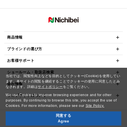
商品情報
ブラインドの選び方
お客様サポート
ショールーム・取扱店検索
当社では、閲覧性向上などを目的としてクッキー(Cookie)を使用してい
ます。本サイトの閲覧を継続することでクッキーの使用に同意したとみ
会社情報
なされます。詳細は
サイトポリシー
をご覧ください。
We use Cookies to improve browsing experience and for other
ウェブサイトについて
purposes. By continuing to browse this site, you accept the use of
Cookies. For more information, please see our
Site Policy.
同意する
Copyright© NICHIBEI CO.,LTD. All Rights Reserved.
Agree