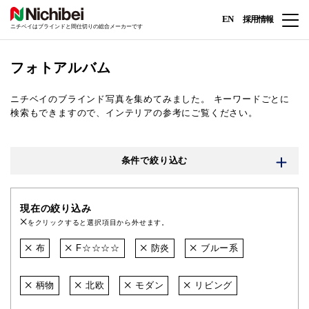
EN
採用情報
ニチベイはブラインドと間仕切りの総合メーカーです
フォトアルバム
ニチベイのブラインド写真を集めてみました。
キーワードごとに
検索もできますので、インテリアの参考にご覧ください。
条件で絞り込む
現在の絞り込み
をクリックすると選択項目から外せます。
布
F☆☆☆☆
防炎
ブルー系
柄物
北欧
モダン
リビング