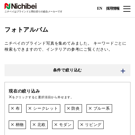
EN
採用情報
ニチベイはブラインドと間仕切りの総合メーカーです
フォトアルバム
ニチベイのブラインド写真を集めてみました。
キーワードごとに
検索もできますので、インテリアの参考にご覧ください。
条件で絞り込む
現在の絞り込み
をクリックすると選択項目から外せます。
布
シークレット
防炎
ブルー系
柄物
北欧
モダン
リビング