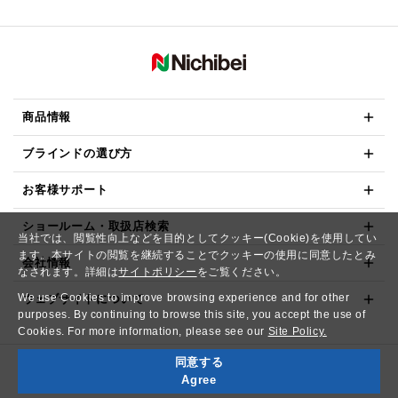
商品情報
ブラインドの選び方
お客様サポート
ショールーム・取扱店検索
当社では、閲覧性向上などを目的としてクッキー(Cookie)を使用してい
ます。本サイトの閲覧を継続することでクッキーの使用に同意したとみ
会社情報
なされます。詳細は
サイトポリシー
をご覧ください。
We use Cookies to improve browsing experience and for other
ウェブサイトについて
purposes. By continuing to browse this site, you accept the use of
Cookies. For more information, please see our
Site Policy.
同意する
Copyright© NICHIBEI CO.,LTD. All Rights Reserved.
Agree