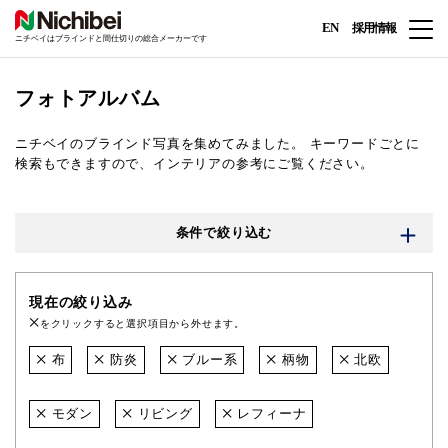
EN
採用情報
ニチベイはブラインドと間仕切りの総合メーカーです
フォトアルバム
ニチベイのブラインド写真を集めてみました。
キーワードごとに
検索もできますので、インテリアの参考にご覧ください。
条件で絞り込む
現在の絞り込み
をクリックすると選択項目から外せます。
布
防炎
ブルー系
柄物
北欧
モダン
リビング
レフィーナ