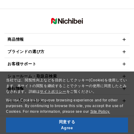
商品情報
ブラインドの選び方
お客様サポート
ショールーム・取扱店検索
当社では、閲覧性向上などを目的としてクッキー(Cookie)を使用してい
ます。本サイトの閲覧を継続することでクッキーの使用に同意したとみ
会社情報
なされます。詳細は
サイトポリシー
をご覧ください。
We use Cookies to improve browsing experience and for other
ウェブサイトについて
purposes. By continuing to browse this site, you accept the use of
Cookies. For more information, please see our
Site Policy.
同意する
Copyright© NICHIBEI CO.,LTD. All Rights Reserved.
Agree