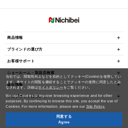
商品情報
ブラインドの選び方
お客様サポート
ショールーム・取扱店検索
当社では、閲覧性向上などを目的としてクッキー(Cookie)を使用してい
ます。本サイトの閲覧を継続することでクッキーの使用に同意したとみ
会社情報
なされます。詳細は
サイトポリシー
をご覧ください。
We use Cookies to improve browsing experience and for other
ウェブサイトについて
purposes. By continuing to browse this site, you accept the use of
Cookies. For more information, please see our
Site Policy.
同意する
Copyright© NICHIBEI CO.,LTD. All Rights Reserved.
Agree