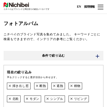
EN
採用情報
ニチベイはブラインドと間仕切りの総合メーカーです
フォトアルバム
ニチベイのブラインド写真を集めてみました。
キーワードごとに
検索もできますので、インテリアの参考にご覧ください。
条件で絞り込む
現在の絞り込み
をクリックすると選択項目から外せます。
掃き出し窓
断熱
遮熱
柄物
北欧
モダン
シンプル
リビング