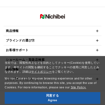
商品情報
ブラインドの選び方
お客様サポート
ショールーム・取扱店検索
当社では、閲覧性向上などを目的としてクッキー(Cookie)を使用してい
ます。本サイトの閲覧を継続することでクッキーの使用に同意したとみ
会社情報
なされます。詳細は
サイトポリシー
をご覧ください。
We use Cookies to improve browsing experience and for other
ウェブサイトについて
purposes. By continuing to browse this site, you accept the use of
Cookies. For more information, please see our
Site Policy.
同意する
Copyright© NICHIBEI CO.,LTD. All Rights Reserved.
Agree