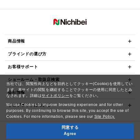
商品情報
ブラインドの選び方
お客様サポート
ショールーム・取扱店検索
当社では、閲覧性向上などを目的としてクッキー(Cookie)を使用してい
ます。本サイトの閲覧を継続することでクッキーの使用に同意したとみ
会社情報
なされます。詳細は
サイトポリシー
をご覧ください。
We use Cookies to improve browsing experience and for other
ウェブサイトについて
purposes. By continuing to browse this site, you accept the use of
Cookies. For more information, please see our
Site Policy.
同意する
Copyright© NICHIBEI CO.,LTD. All Rights Reserved.
Agree