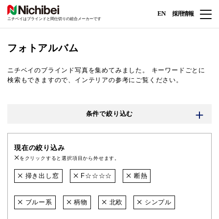
EN
採用情報
ニチベイはブラインドと間仕切りの総合メーカーです
フォトアルバム
ニチベイのブラインド写真を集めてみました。
キーワードごとに
検索もできますので、インテリアの参考にご覧ください。
条件で絞り込む
現在の絞り込み
をクリックすると選択項目から外せます。
掃き出し窓
F☆☆☆☆
断熱
ブルー系
柄物
北欧
シンプル