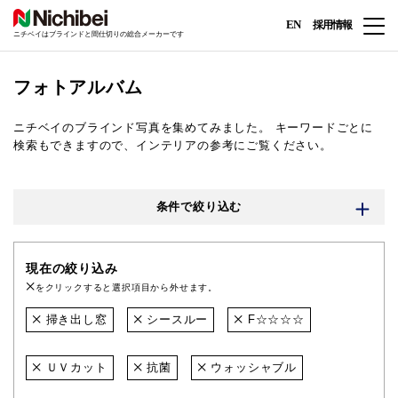
EN
採用情報
ニチベイはブラインドと間仕切りの総合メーカーです
フォトアルバム
ニチベイのブラインド写真を集めてみました。
キーワードごとに
検索もできますので、インテリアの参考にご覧ください。
条件で絞り込む
現在の絞り込み
をクリックすると選択項目から外せます。
掃き出し窓
シースルー
F☆☆☆☆
ＵＶカット
抗菌
ウォッシャブル