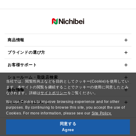
商品情報
ブラインドの選び方
お客様サポート
ショールーム・取扱店検索
当社では、閲覧性向上などを目的としてクッキー(Cookie)を使用してい
ます。本サイトの閲覧を継続することでクッキーの使用に同意したとみ
会社情報
なされます。詳細は
サイトポリシー
をご覧ください。
We use Cookies to improve browsing experience and for other
ウェブサイトについて
purposes. By continuing to browse this site, you accept the use of
Cookies. For more information, please see our
Site Policy.
同意する
Copyright© NICHIBEI CO.,LTD. All Rights Reserved.
Agree