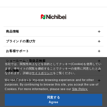
商品情報
ブラインドの選び方
お客様サポート
ショールーム・取扱店検索
当社では、閲覧性向上などを目的としてクッキー(Cookie)を使用してい
ます。本サイトの閲覧を継続することでクッキーの使用に同意したとみ
会社情報
なされます。詳細は
サイトポリシー
をご覧ください。
We use Cookies to improve browsing experience and for other
ウェブサイトについて
purposes. By continuing to browse this site, you accept the use of
Cookies. For more information, please see our
Site Policy.
同意する
Copyright© NICHIBEI CO.,LTD. All Rights Reserved.
Agree