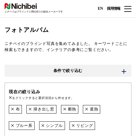
EN
採用情報
ニチベイはブラインドと間仕切りの総合メーカーです
フォトアルバム
ニチベイのブラインド写真を集めてみました。
キーワードごとに
検索もできますので、インテリアの参考にご覧ください。
条件で絞り込む
現在の絞り込み
をクリックすると選択項目から外せます。
布
掃き出し窓
断熱
遮熱
ブルー系
シンプル
リビング