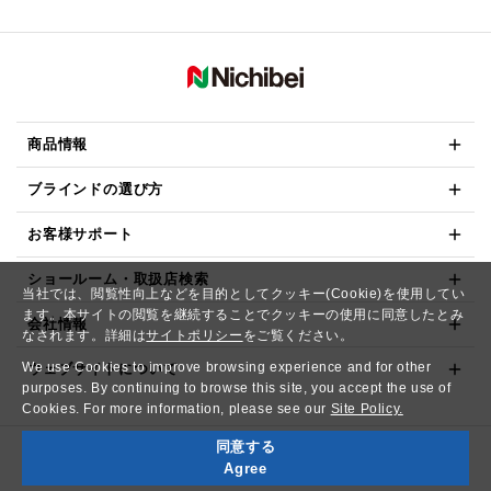
商品情報
ブラインドの選び方
お客様サポート
ショールーム・取扱店検索
当社では、閲覧性向上などを目的としてクッキー(Cookie)を使用してい
ます。本サイトの閲覧を継続することでクッキーの使用に同意したとみ
会社情報
なされます。詳細は
サイトポリシー
をご覧ください。
We use Cookies to improve browsing experience and for other
ウェブサイトについて
purposes. By continuing to browse this site, you accept the use of
Cookies. For more information, please see our
Site Policy.
同意する
Copyright© NICHIBEI CO.,LTD. All Rights Reserved.
Agree