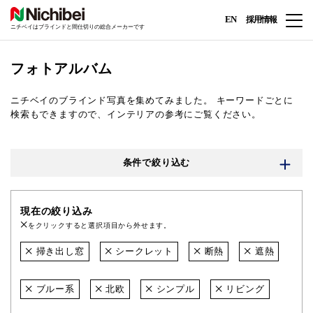
EN
採用情報
ニチベイはブラインドと間仕切りの総合メーカーです
フォトアルバム
ニチベイのブラインド写真を集めてみました。
キーワードごとに
検索もできますので、インテリアの参考にご覧ください。
条件で絞り込む
現在の絞り込み
をクリックすると選択項目から外せます。
掃き出し窓
シークレット
断熱
遮熱
ブルー系
北欧
シンプル
リビング