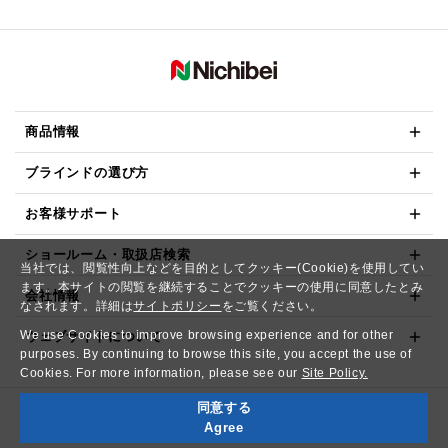
商品情報
ブラインドの選び方
お客様サポート
ショールーム・取扱店検索
当社では、閲覧性向上などを目的としてクッキー(Cookie)を使用してい
ます。本サイトの閲覧を継続することでクッキーの使用に同意したとみ
会社情報
なされます。詳細は
サイトポリシー
をご覧ください。
We use Cookies to improve browsing experience and for other
ウェブサイトについて
purposes. By continuing to browse this site, you accept the use of
Cookies. For more information, please see our
Site Policy.
同意する
Copyright© NICHIBEI CO.,LTD. All Rights Reserved.
Agree