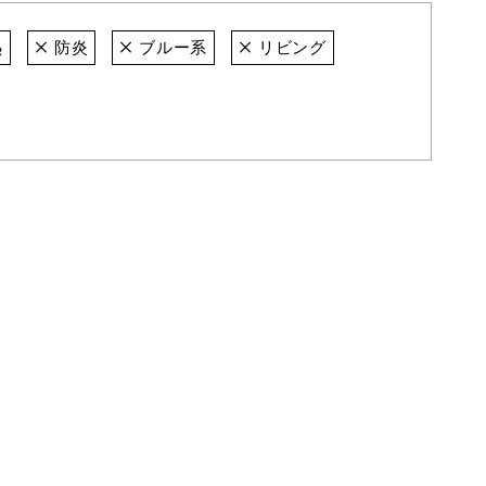
熱
防炎
ブルー系
リビング