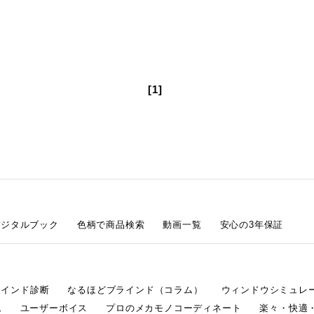
[1]
デジタルブック
色柄で商品検索
動画一覧
安心の3年保証
ラインド診断
なるほどブラインド（コラム）
ウィンドウシミュレ
ム
ユーザーボイス
プロのメカモノコーディネート
楽々・快適