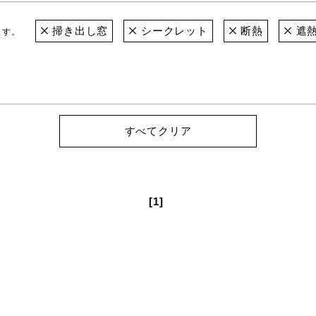
掃き出し窓
シークレット
断熱
遮
ます。
すべてクリア
[1]