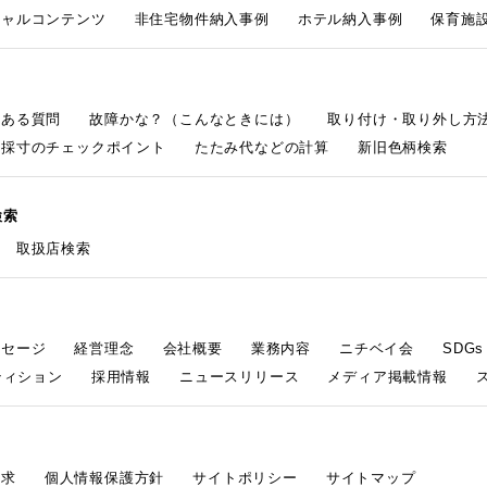
シャルコンテンツ
非住宅物件納入事例
ホテル納入事例
保育施設
くある質問
故障かな？（こんなときには）
取り付け・取り外し方
採寸のチェックポイント
たたみ代などの計算
新旧色柄検索
検索
取扱店検索
ッセージ
経営理念
会社概要
業務内容
ニチベイ会
SDG
ティション
採用情報
ニュースリリース
メディア掲載情報
請求
個人情報保護方針
サイトポリシー
サイトマップ