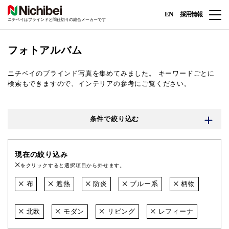
EN
採用情報
ニチベイはブラインドと間仕切りの総合メーカーです
フォトアルバム
ニチベイのブラインド写真を集めてみました。
キーワードごとに
検索もできますので、インテリアの参考にご覧ください。
条件で絞り込む
現在の絞り込み
をクリックすると選択項目から外せます。
布
遮熱
防炎
ブルー系
柄物
北欧
モダン
リビング
レフィーナ