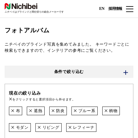
EN
採用情報
ニチベイはブラインドと間仕切りの総合メーカーです
フォトアルバム
ニチベイのブラインド写真を集めてみました。
キーワードごとに
検索もできますので、インテリアの参考にご覧ください。
条件で絞り込む
現在の絞り込み
をクリックすると選択項目から外せます。
布
遮熱
防炎
ブルー系
柄物
モダン
リビング
レフィーナ