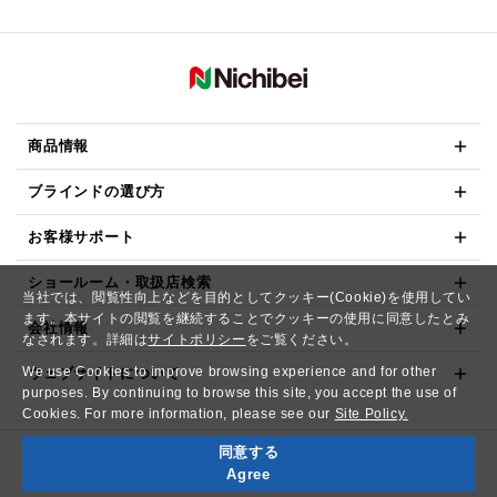
商品情報
ブラインドの選び方
お客様サポート
ショールーム・取扱店検索
当社では、閲覧性向上などを目的としてクッキー(Cookie)を使用してい
ます。本サイトの閲覧を継続することでクッキーの使用に同意したとみ
会社情報
なされます。詳細は
サイトポリシー
をご覧ください。
We use Cookies to improve browsing experience and for other
ウェブサイトについて
purposes. By continuing to browse this site, you accept the use of
Cookies. For more information, please see our
Site Policy.
同意する
Copyright© NICHIBEI CO.,LTD. All Rights Reserved.
Agree