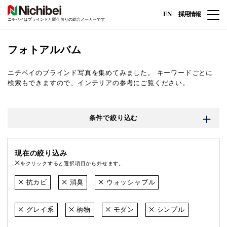
EN
採用情報
ニチベイはブラインドと間仕切りの総合メーカーです
フォトアルバム
ニチベイのブラインド写真を集めてみました。
キーワードごとに
検索もできますので、インテリアの参考にご覧ください。
条件で絞り込む
現在の絞り込み
をクリックすると選択項目から外せます。
抗カビ
消臭
ウォッシャブル
グレイ系
柄物
モダン
シンプル